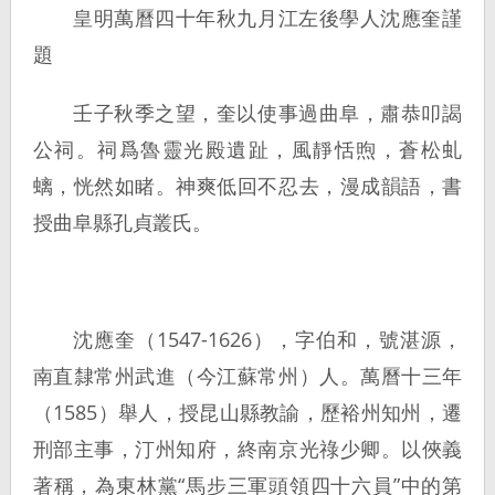
皇明萬曆四十年秋九月江左後學人沈應奎謹
題
壬子秋季之望，奎以使事過曲阜，肅恭叩謁
公祠。祠爲魯靈光殿遺趾，風靜恬煦，蒼松虬
螭，恍然如睹。神爽低回不忍去，漫成韻語，書
授曲阜縣孔貞叢氏。
沈應奎（1547-1626），字伯和，號湛源，
南直隸常州武進（今江蘇常州）人。萬曆十三年
（1585）舉人，授昆山縣教諭，歷裕州知州，遷
刑部主事，汀州知府，終南京光祿少卿。以俠義
著稱，為東林黨“馬步三軍頭領四十六員”中的第