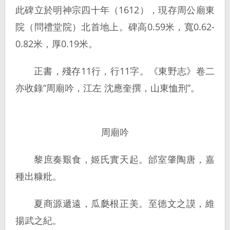
此碑立於明神宗四十年（1612），現存周公廟東
院（問禮堂院）北首地上。碑高0.59米，寬0.62-
0.82米，厚0.19米。
正書，殘存11行，行11字。《東野志》卷二
亦收錄“周廟吟，江左 沈應奎撰，山東恤刑”。
周廟吟
黎庶奏艱食，姬氏實天起。邰室肇陶唐，嘉
種出糠粃。
夏商源遞遠，瓜瓞根正美。至德文之謨，維
揚武之紀。