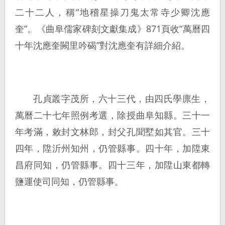
二十二人，稱“地稽星操刀鬼太常寺少卿沈應
奎”。《曲阜儒家碑刻文獻集成》871頁收“萬曆四
十年沈應奎闕里吟碣”對沈應奎有詳細介紹。
孔貞叢字茂所，六十三代，由四氏學廪生，
萬曆二十七年照例考選，除授曲阜知縣。三十一
年考滿，敕封文林郎，封父孔聞墅如其官。三十
四年，陞沂州知州，仍管縣事。四十年，加陞東
昌府同知，仍管縣事。四十三年，加陞山東都轉
鹽運使司同知，仍管縣事。