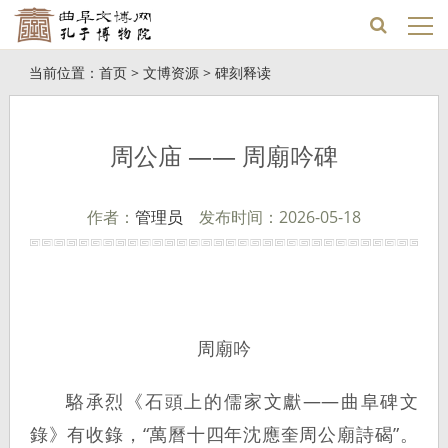
当前位置：
首页
>
文博资源
>
碑刻释读
周公庙 —— 周廟吟碑
作者：
管理员
发布时间：2026-05-18
周廟吟
駱承烈《石頭上的儒家文獻——曲阜碑文
錄》有收錄，“萬曆十四年沈應奎周公廟詩碣”。