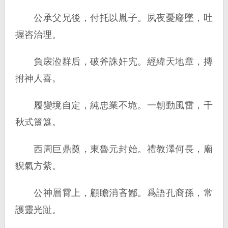
公承父兄後，付托以胤子。夙夜憂廢墜，吐
握咨治理。
負扆涖群后，破斧誅奸宄。經緯天地章，摶
拊神人喜。
履變境自定，純忠業不垝。一朝動風雷，千
秋式簠簋。
西周巨鼎奠，東魯元封始。禮教澤何長，廟
貎氣方紫。
公神層霄上，顧瞻消吝鄙。爲語孔裔孫，常
護靈光趾。