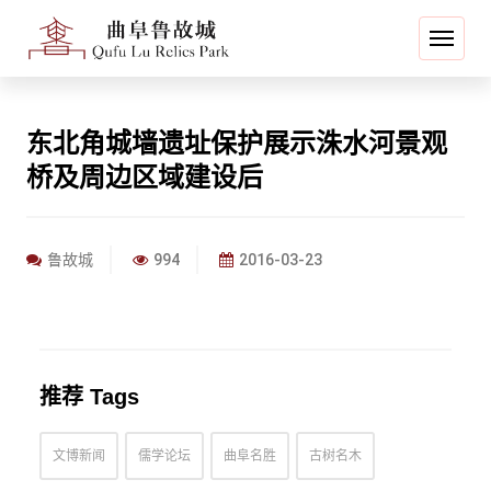
东北角城墙遗址保护展示洙水河景观
桥及周边区域建设后
鲁故城
994
2016-03-23
推荐 Tags
文博新闻
儒学论坛
曲阜名胜
古树名木