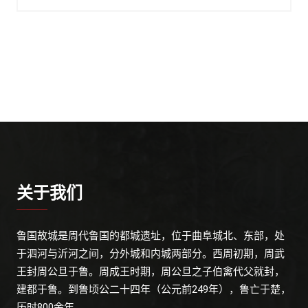
关于我们
鲁国故城是周代鲁国的都城遗址，位于曲阜城北、东部，处
于泗河与沂河之间，分外城和内城两部分。西周初期，周武
王封周公旦于鲁。周成王时期，周公旦之子伯禽代父就封，
建都于鲁。到鲁顷公二十四年（公元前249年），鲁亡于楚，
历时800余年。