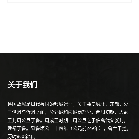
关于我们
鲁国故城是周代鲁国的都城遗址，位于曲阜城北、东部，处
于泗河与沂河之间，分外城和内城两部分。西周初期，周武
王封周公旦于鲁。周成王时期，周公旦之子伯禽代父就封，
建都于鲁。到鲁顷公二十四年（公元前249年），鲁亡于楚，
历时800余年。