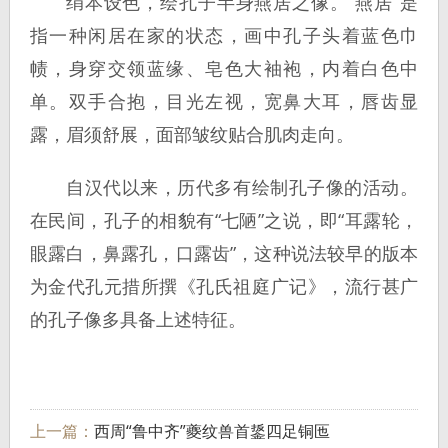
绢本设色，绘孔子半身燕居之像。“燕居”是
指一种闲居在家的状态，画中孔子头着蓝色巾
帻，身穿交领蓝缘、皂色大袖袍，内着白色中
单。双手合抱，目光左视，宽鼻大耳，唇齿显
露，眉须舒展，面部皱纹贴合肌肉走向。
自汉代以来，历代多有绘制孔子像的活动。
在民间，孔子的相貌有“七陋”之说，即“耳露轮，
眼露白，鼻露孔，口露齿”，这种说法较早的版本
为金代孔元措所撰《孔氏祖庭广记》，流行甚广
的孔子像多具备上述特征。
上一篇：
西周“鲁中齐”夔纹兽首鋬四足铜匜