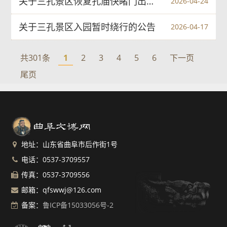
关于三孔景区恢复孔庙快睹门出口、孔府钟楼检票口的公告
2026-04-24
关于三孔景区入园暂时绕行的公告
2026-04-17
共301条
1
2
3
4
5
6
下一页
尾页
地址：山东省曲阜市后作街1号
电话：0537-3709557
传真：0537-3709556
邮箱：qfswwj@126.com
备案：
鲁ICP备15033056号-2