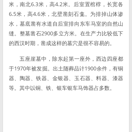
米，南北6.3米，高4.2米。后室置棺椁，长宽各
6.5米，高4.6米，北壁凿刻石龛。为排掉山体渗
水，墓底凿有水道自后室排向东车马室的自然山
缝。整墓凿石2900多立方米。在生产力比较低下
的西汉时期，凿成这样的墓穴是很不容易的。
五座崖墓中，除东起第一座外，西边四座都
于1970年被发掘。出土随葬品计1900余件，有铜
器、陶器、铁器、金银器、玉石器、料器、漆器
等。其中以铜、铁、银车银车马饰器占多数。