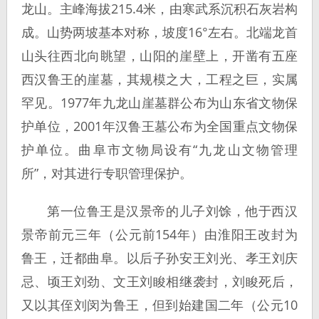
龙山。主峰海拔215.4米，由寒武系沉积石灰岩构
成。山势两坡基本对称，坡度16°左右。北端龙首
山头往西北向眺望，山阳的崖壁上，开凿有五座
西汉鲁王的崖墓，其规模之大，工程之巨，实属
罕见。1977年九龙山崖墓群公布为山东省文物保
护单位，2001年汉鲁王墓公布为全国重点文物保
护单位。曲阜市文物局设有“九龙山文物管理
所”，对其进行专职管理保护。
第一位鲁王是汉景帝的儿子刘馀，他于西汉
景帝前元三年（公元前154年）由淮阳王改封为
鲁王，迁都曲阜。以后子孙安王刘光、孝王刘庆
忌、顷王刘劲、文王刘睃相继袭封，刘睃死后，
又以其侄刘闵为鲁王，但到始建国二年（公元10