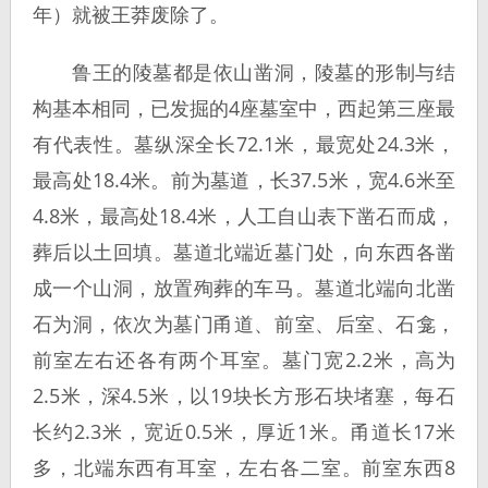
年）就被王莽废除了。
鲁王的陵墓都是依山凿洞，陵墓的形制与结
构基本相同，已发掘的4座墓室中，西起第三座最
有代表性。墓纵深全长72.1米，最宽处24.3米，
最高处18.4米。前为墓道，长37.5米，宽4.6米至
4.8米，最高处18.4米，人工自山表下凿石而成，
葬后以土回填。墓道北端近墓门处，向东西各凿
成一个山洞，放置殉葬的车马。墓道北端向北凿
石为洞，依次为墓门甬道、前室、后室、石龛，
前室左右还各有两个耳室。墓门宽2.2米，高为
2.5米，深4.5米，以19块长方形石块堵塞，每石
长约2.3米，宽近0.5米，厚近1米。甬道长17米
多，北端东西有耳室，左右各二室。前室东西8