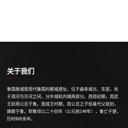
关于我们
鲁国故城是周代鲁国的都城遗址，位于曲阜城北、东部，处
于泗河与沂河之间，分外城和内城两部分。西周初期，周武
王封周公旦于鲁。周成王时期，周公旦之子伯禽代父就封，
建都于鲁。到鲁顷公二十四年（公元前249年），鲁亡于楚，
历时800余年。