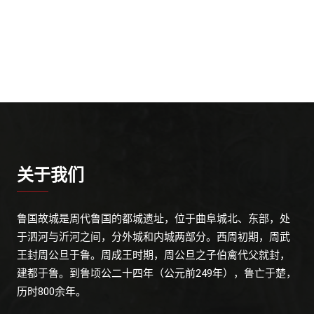
关于我们
鲁国故城是周代鲁国的都城遗址，位于曲阜城北、东部，处
于泗河与沂河之间，分外城和内城两部分。西周初期，周武
王封周公旦于鲁。周成王时期，周公旦之子伯禽代父就封，
建都于鲁。到鲁顷公二十四年（公元前249年），鲁亡于楚，
历时800余年。