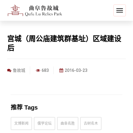
宫城（周公庙建筑群基址）区域建设
后
鲁故城
683
2016-03-23
推荐 Tags
文博新闻
儒学论坛
曲阜名胜
古树名木