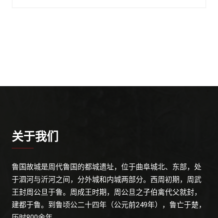
关于我们
鲁国故城是周代鲁国的都城遗址，位于曲阜城北、东部，处
于泗河与沂河之间，分外城和内城两部分。西周初期，周武
王封周公旦于鲁。周成王时期，周公旦之子伯禽代父就封，
建都于鲁。到鲁顷公二十四年（公元前249年），鲁亡于楚，
历时800余年。